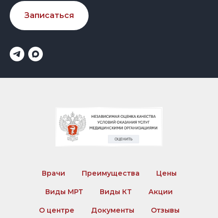
Записаться
Врачи
Преимущества
Цены
Виды МРТ
Виды КТ
Акции
О центре
Документы
Отзывы