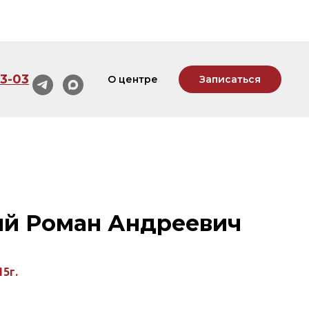
33-03
О центре
Записаться
ий Роман Андреевич
5г.