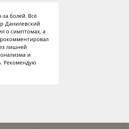
-за болей. Всё
ор Данилевский
л о симптомах, а
прокомментировал
без лишней
ионализма и
ь. Рекомендую