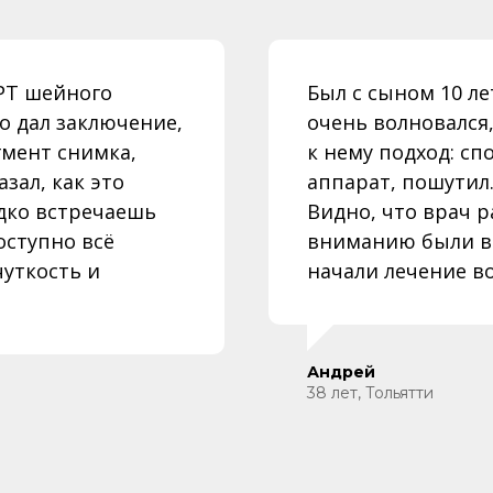
РТ шейного
Был с сыном 10 ле
о дал заключение,
очень волновался
мент снимка,
к нему подход: сп
зал, как это
аппарат, пошутил.
едко встречаешь
Видно, что врач р
оступно всё
вниманию были в
чуткость и
начали лечение в
Андрей
38 лет, Тольятти